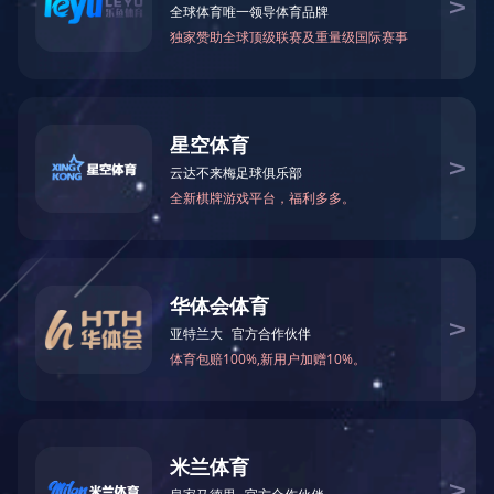
台式万用表