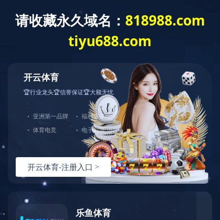
您当前的位置：
kaiyun·开云(中国)官方网站
>
产品中心
>
三
丰Mitutoyo
>
数显卡尺
产品中心
全部产品
比较仪台架