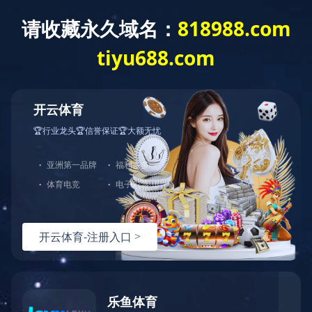
您当前的位置：
kaiyun·开云(中国)官方网站
>
产品中心
>
东
日Tohnichi
>
扭力扳手
产品中心
全部产品
扭力扳手