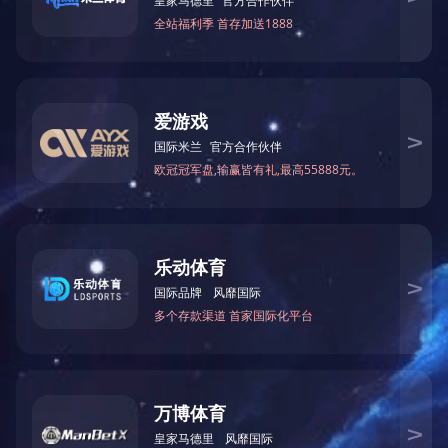
刻度盘式扭力扳手DB系列/数字式扭力扳手
CEM3系列
型号后有-S表示附带记忆指针。附带记忆指针的型号-S的
外观尺寸和不附带记忆指针的型号一样。DBR施力使用杆
杠式绞盘、手扳葫芦。□25.4以上方头的型号，使用通孔
···
1
<
>
友情链接：
易搜科技
|
Copyright © 2024-2025 易搜无忧 All Rights Reserved.
粤ICP备2020115961号-1
华体会官方网页版
|
乐鱼手机网页版登录入口
|
开云网页版登录入口
|
华体会
官方版网站登录入口
|
环球(中国)体育官方网站
|
米兰网页版
|
星空在线注册
|