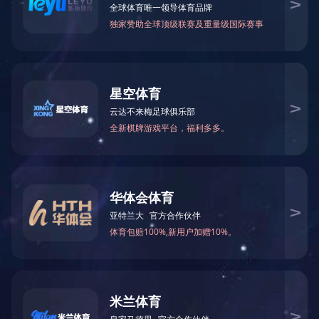
测试
友情链接：
易搜科技
|
Copyright © 2024-2025 易搜无忧 All Rights Reserved.
粤ICP备2020115961号-1
华体会官方网页版
|
乐鱼手机网页版登录入口
|
开云网页版登录入口
|
华体会
官方版网站登录入口
|
环球(中国)体育官方网站
|
米兰网页版
|
星空在线注册
|
乐鱼官方网页版
|
安博官方网站
|