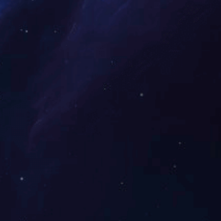
同推动社会的进步和发展。
化解决方案
构提供全方位支持
产品分类
东省广州市天河区广汕一路715号
科汇Memec
三丰Mitutoyo