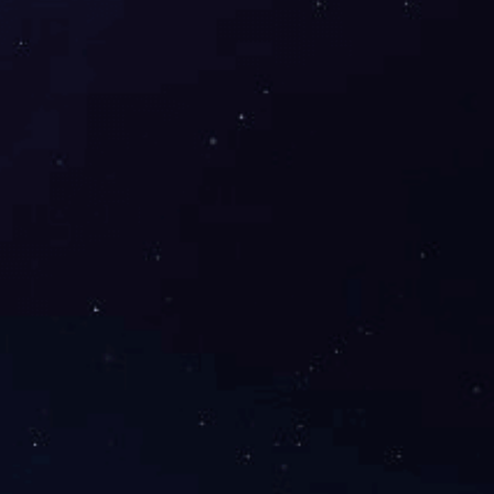
返回列表
社交分享
普源产品