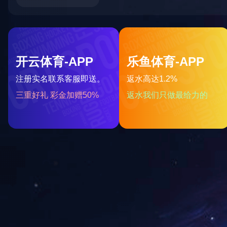
期维护，kaiyun·开云(中国)官方网站都能够提供专业的指导
在服务过程中，kaiyun·开云(中国)官方网站注重与政
政府机构的工作提供有力保障。
三、丰富行业经验，助力政府数字化转型
kaiyun·开云(中国)官方网站在多个领域拥有丰富的行业经
实力和服务水平，更为其在政府专业化机构中的合作伙伴地位
随着政府数字化转型的加速推进，kaiyun·开云(中国)
作，共同推动政府服务的智能化和现代化。
四、持续创新，引领行业发展
kaiyun·开云(中国)官方网站始终将创新作为企业发展
kaiyun·开云(中国)官方网站能够不断挖掘新的应用场景和
同时，kaiyun·开云(中国)官方网站还积极参与行业交流和
业内的领军企业。
五、结语
kaiyun.com以其卓越的技术实力、专业的服务团队和丰富