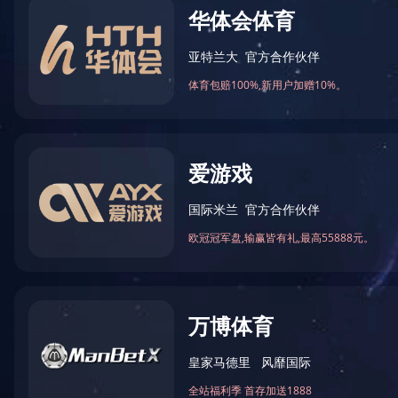
kaiy
在信息化和智能化的浪潮中，政府专业化机构对于高效、精准的技术
业经验，成为了政府专业化机构的可靠合作伙伴。
一、技术实力卓越，满足政府高标准需求
kaiyun·开云(中国)官方网站在智能技术领域拥有深厚
大数据分析、云计算还是物联网应用，kaiyun·开云(中国)
同时，kaiyun·开云(中国)官方网站还注重技术与业务
效率，更推动了政府服务的智能化和现代化。
二、专业服务团队，提供全方位支持
kaiyun·开云(中国)官方网站拥有一支专业的服务团队