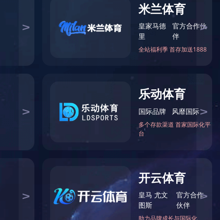
靠合作伙伴
国)官方网站”），以其卓越的技术实力、专业的服务团队和深厚的行
术，为政府专业化机构提供高效、稳定的技术解决方案。无论是
品和服务。这种定制化的解决方案，不仅提高了政府机构的工作
技术支持和服务。无论是系统规划、方案设计还是项目实施、后