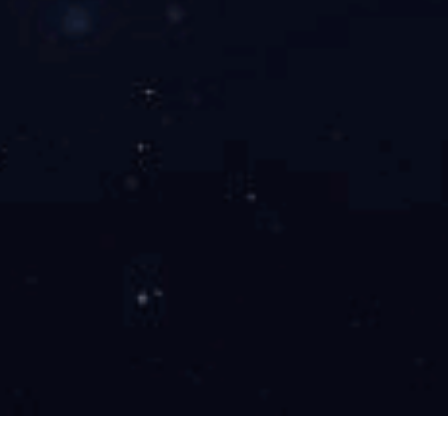
展会回顾 | 日图科技携手日置、泰克参加储能工程
大会，共探储能产业发展趋势！
2024-04-01 21:15:00
kaiyun.com创立与2019年，注册资本2000万元人民币。公司
主创人员多年来一直致力于为国内外的科研单位、研究所、
高校、政府专业化机构、权威第三方检测机构、世界500强
了解更多
企业等提供专业的可靠性试验设备、检测设备、声学振动、
屏蔽辐射、电气安全、理化分析、精密测量、计量校准器具
等项目的技术咨询···
1
<
>