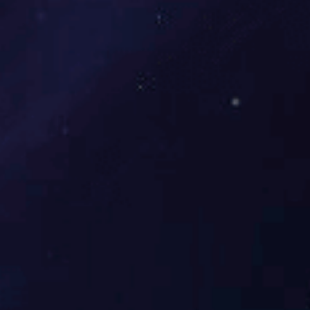
kaiyun·开云(中国)官方网站：一站式检测设备销售
与服务的典范
2024-04-02 10:39:34
在当今快速发展的科技时代，检测设备作为工业生产和科学
研究的重要工具，其销售与服务的质量直接关系到客户的满
意度和市场竞争力。kaiyun.com（以下简称“kaiyun·开云(中
了解更多
国)官方网站”）凭借其一站式检测设备销售与服务的经营模
式，成为了业内的典范。一、一站式销售模式的优势与特点
kaiyun·开云(中国)官方网站的一站式销售模式，涵盖了从产
品咨