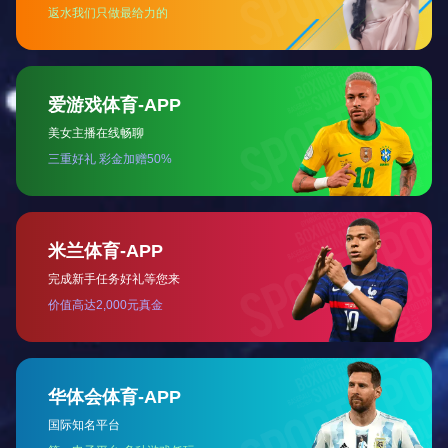
kaiyun·开云(中国)官方网站：技术力量雄厚，为用
户保驾护航
2024-04-02 10:44:54
在科技飞速发展的今天，智能技术已经成为推动社会进步的
重要动力。kaiyun.com（以下简称“kaiyun·开云(中国)官方网
站”）以其雄厚的技术力量，不仅推动了行业的发展，更为用
了解更多
户提供了强有力的技术保障，成为了用户心中的信赖之选。
一、强大的研发团队与技术创新kaiyun·开云(中国)官方网站
深知技术的重要性，因此，公司始终将技术研发作为核心竞
争