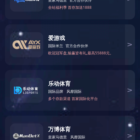
kaiyun·开云(中国)官方网站助力高校实验室建设，
推动科研创新
2024-04-02 10:53:27
在高等教育领域，实验室作为科研创新的重要基地，其建设
与发展直接关系到科研水平和创新能力的提升。
kaiyun.com（以下简称“kaiyun·开云(中国)官方网站”）凭借
了解更多
其在智能技术领域的深厚积累和丰富经验，积极助力高校实
验室建设，为科研创新提供有力支持。一、定制化方案，满
足高校实验室个性化需求每个高校实验室都有其独特的科